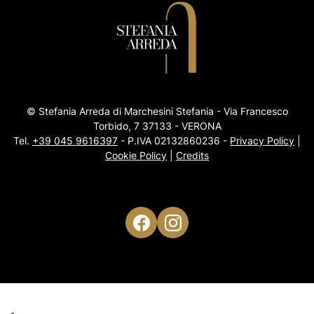
Adok
Noctis
DoorArreda
BiHome
Instabile Lab
Migliorino Design
© Stefania Arreda di Marchesini Stefania - Via Francesco
Trapa
Torbido, 7 37133 - VERONA
Zemma
Tel.
+39 045 9616397
- P.IVA 02132860236 -
Privacy Policy
|
Ideal Lux
Cookie Policy
|
Credits
Pedrali
Scandola
Sovet
Doimo Cucine
Ernestomeda
Giellesse